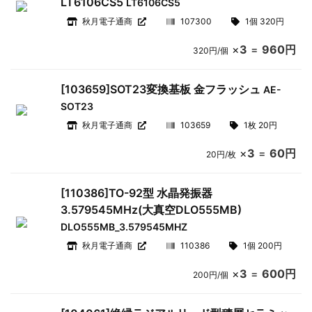
LT6106CS5
LT6106CS5
秋月電子通商
107300
1個 320円
×
3
=
960円
320円/個
[103659]SOT23変換基板 金フラッシュ
AE-
SOT23
秋月電子通商
103659
1枚 20円
×
3
=
60円
20円/枚
[110386]TO-92型 水晶発振器
3.579545MHz(大真空DLO555MB)
DLO555MB_3.579545MHZ
秋月電子通商
110386
1個 200円
×
3
=
600円
200円/個