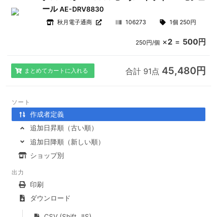
ール
AE-DRV8830
秋月電子通商
106273
1個 250円
×
2
=
500円
250円/個
45,480円
合計 91点
まとめてカートに入れる
ソート
作成者定義
追加日昇順（古い順）
追加日降順（新しい順）
ショップ別
出力
印刷
ダウンロード
CSV (Shift_JIS)