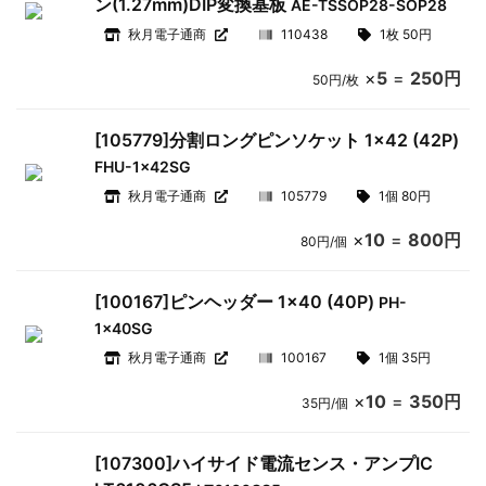
ン(1.27mm)DIP変換基板
AE-TSSOP28-SOP28
秋月電子通商
110438
1枚 50円
×
5
=
250円
50円/枚
[105779]分割ロングピンソケット 1×42 (42P)
FHU-1x42SG
秋月電子通商
105779
1個 80円
×
10
=
800円
80円/個
[100167]ピンヘッダー 1×40 (40P)
PH-
1x40SG
秋月電子通商
100167
1個 35円
×
10
=
350円
35円/個
[107300]ハイサイド電流センス・アンプIC