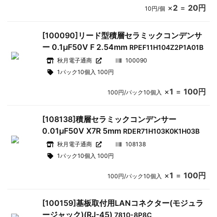
×
2
=
20円
10円/個
[100090]リード型積層セラミックコンデンサ
ー 0.1μF50V F 2.54mm
RPEF11H104Z2P1A01B
秋月電子通商
100090
1パック10個入 100円
×
1
=
100円
100円/パック10個入
[108138]積層セラミックコンデンサー
0.01μF50V X7R 5mm
RDER71H103K0K1H03B
秋月電子通商
108138
1パック10個入 100円
×
1
=
100円
100円/パック10個入
[100159]基板取付用LANコネクター(モジュラ
ージャック)(RJ-45)
7810-8P8C