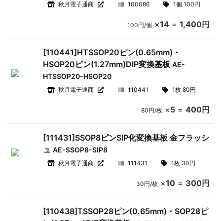
秋月電子通商
100086
1個 100円
×
14
=
1,400円
100円/個
[110441]HTSSOP20ピン(0.65mm)・
HSOP20ピン(1.27mm)DIP変換基板
AE-
HTSSOP20-HSOP20
秋月電子通商
110441
1枚 80円
×
5
=
400円
80円/枚
[111431]SSOP8ピンSIP化変換基板 金フラッシ
ュ
AE-SSOP8-SIP8
秋月電子通商
111431
1枚 30円
×
10
=
300円
30円/枚
[110438]TSSOP28ピン(0.65mm)・SOP28ピ