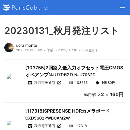
20230131_秋月発注リスト
doralmonte
2023/01/30 09:17 作成
（2023/01/30 20:59 更新）
[103755]2回路入低入力オフセット電圧CMOS
オペアンプNJU7062D
NJU7062D
秋月電子通商
103755
1個 80円
×
2
=
160円
80円/個
[117318]SPRESENSE HDRカメラボード
CXD5602PWBCAM2W
秋月電子通商
117318