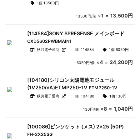
1個 13500円
×
1
=
13,500円
13500円/個
[114584]SONY SPRESENSE メインボード
CXD5602PWBMAIN1
秋月電子通商
114584
1個 6050円
×
4
=
24,200円
6050円/個
[104180]シリコン太陽電池モジュール
(1V250mA)ETMP250-1V
ETMP250-1V
秋月電子通商
104180
1個 130円
×
8
=
1,040円
130円/個
[100086]ピンソケット (メス) 2×25 (50P)
FH-2X25SG