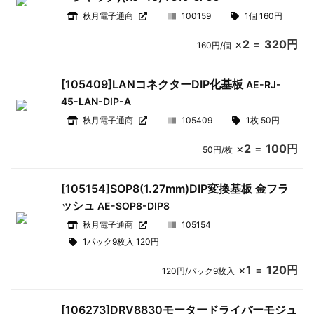
秋月電子通商
100159
1個 160円
×
2
=
320円
160円/個
[105409]LANコネクターDIP化基板
AE-RJ-
45-LAN-DIP-A
秋月電子通商
105409
1枚 50円
×
2
=
100円
50円/枚
[105154]SOP8(1.27mm)DIP変換基板 金フラ
ッシュ
AE-SOP8-DIP8
秋月電子通商
105154
1パック9枚入 120円
×
1
=
120円
120円/パック9枚入
[106273]DRV8830モータードライバーモジュ