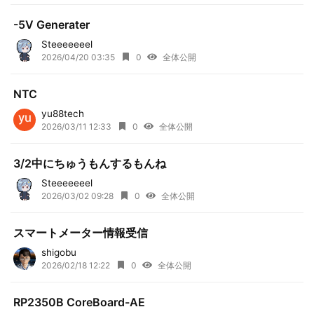
-5V Generater
Steeeeeeel
2026/04/20 03:35
0
全体公開
NTC
yu88tech
2026/03/11 12:33
0
全体公開
3/2中にちゅうもんするもんね
Steeeeeeel
2026/03/02 09:28
0
全体公開
スマートメーター情報受信
shigobu
2026/02/18 12:22
0
全体公開
RP2350B CoreBoard-AE