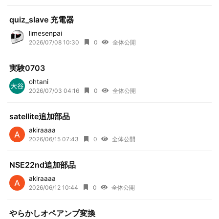
quiz_slave 充電器
limesenpai
2026/07/08 10:30
0
全体公開
実験0703
ohtani
2026/07/03 04:16
0
全体公開
satellite追加部品
akiraaaa
2026/06/15 07:43
0
全体公開
NSE22nd追加部品
akiraaaa
2026/06/12 10:44
0
全体公開
やらかしオペアンプ変換