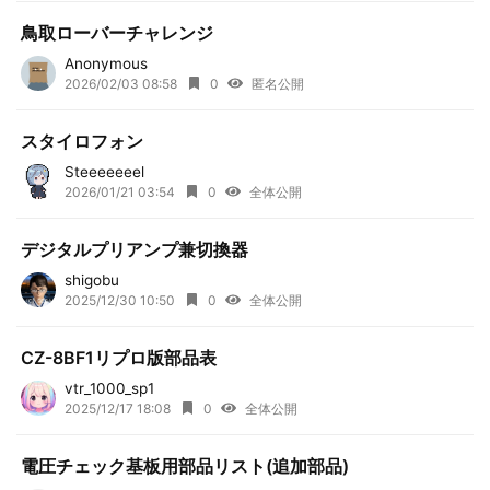
鳥取ローバーチャレンジ
Anonymous
2026/02/03 08:58
0
匿名公開
スタイロフォン
Steeeeeeel
2026/01/21 03:54
0
全体公開
デジタルプリアンプ兼切換器
shigobu
2025/12/30 10:50
0
全体公開
CZ-8BF1リプロ版部品表
vtr_1000_sp1
2025/12/17 18:08
0
全体公開
電圧チェック基板用部品リスト(追加部品)