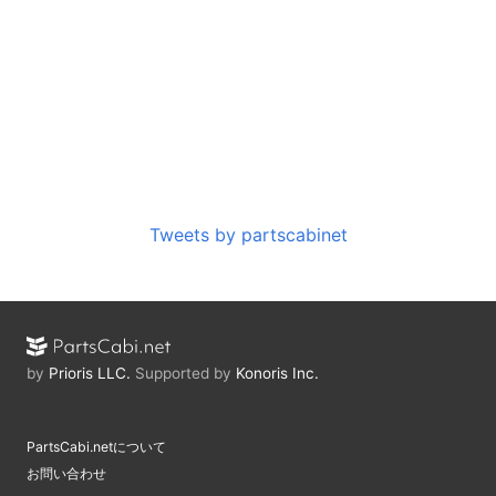
Tweets by partscabinet
by
Prioris LLC.
Supported by
Konoris Inc.
PartsCabi.netについて
お問い合わせ