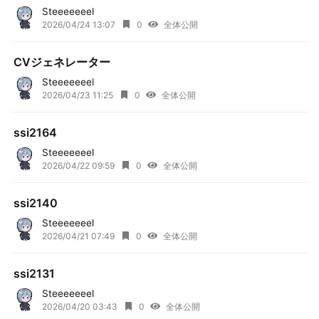
Steeeeeeel
2026/04/24 13:07
0
全体公開
CVジェネレーター
Steeeeeeel
2026/04/23 11:25
0
全体公開
ssi2164
Steeeeeeel
2026/04/22 09:59
0
全体公開
ssi2140
Steeeeeeel
2026/04/21 07:49
0
全体公開
ssi2131
Steeeeeeel
2026/04/20 03:43
0
全体公開