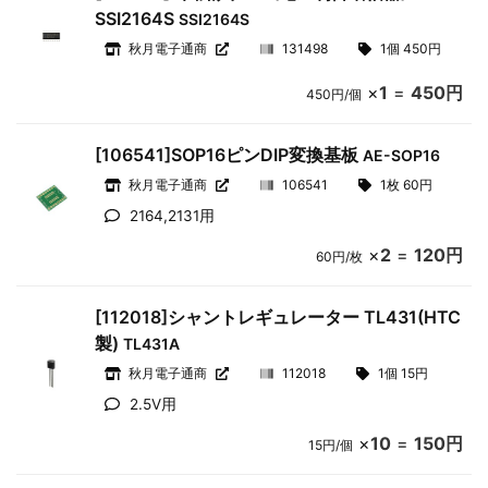
SSI2164S
SSI2164S
秋月電子通商
131498
1個 450円
×
1
=
450円
450円/個
[106541]SOP16ピンDIP変換基板
AE-SOP16
秋月電子通商
106541
1枚 60円
2164,2131用
×
2
=
120円
60円/枚
[112018]シャントレギュレーター TL431(HTC
製)
TL431A
秋月電子通商
112018
1個 15円
2.5V用
×
10
=
150円
15円/個