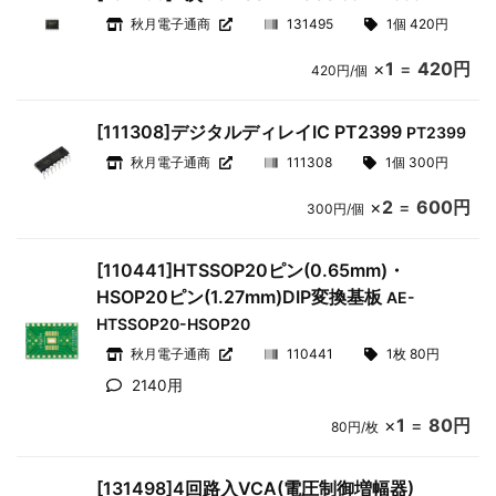
秋月電子通商
131495
1個 420円
×
1
=
420円
420円/個
[111308]デジタルディレイIC PT2399
PT2399
秋月電子通商
111308
1個 300円
×
2
=
600円
300円/個
[110441]HTSSOP20ピン(0.65mm)・
HSOP20ピン(1.27mm)DIP変換基板
AE-
HTSSOP20-HSOP20
秋月電子通商
110441
1枚 80円
2140用
×
1
=
80円
80円/枚
[131498]4回路入VCA(電圧制御増幅器)