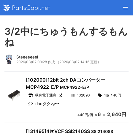
3/2中にちゅうもんするもん
ね
Steeeeeeel
2026/03/02 09:28 作成
（2026/03/02 14:16 更新）
[102090]12bit 2ch DAコンバーター
MCP4922-E/P
MCP4922-E/P
秋月電子通商
102090
1個 440円
dacダクね〜
×
6
=
2,640円
440円/個
[131495]4次VCF SSI2140SS
SSI2140SS