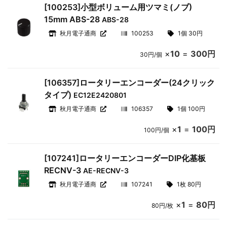
[100253]小型ボリューム用ツマミ(ノブ)
15mm ABS-28
ABS-28
秋月電子通商
100253
1個 30円
×
10
=
300円
30円/個
[106357]ロータリーエンコーダー(24クリック
タイプ)
EC12E2420801
秋月電子通商
106357
1個 100円
×
1
=
100円
100円/個
[107241]ロータリーエンコーダーDIP化基板
RECNV-3
AE-RECNV-3
秋月電子通商
107241
1枚 80円
×
1
=
80円
80円/枚