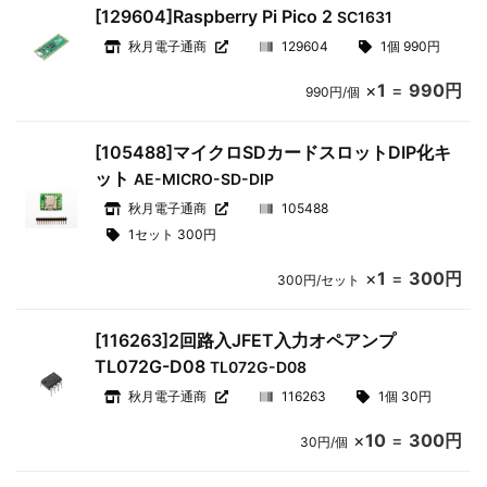
[129604]Raspberry Pi Pico 2
SC1631
秋月電子通商
129604
1個 990円
×
1
=
990円
990円/個
[105488]マイクロSDカードスロットDIP化キ
ット
AE-MICRO-SD-DIP
秋月電子通商
105488
1セット 300円
×
1
=
300円
300円/セット
[116263]2回路入JFET入力オペアンプ
TL072G-D08
TL072G-D08
秋月電子通商
116263
1個 30円
×
10
=
300円
30円/個