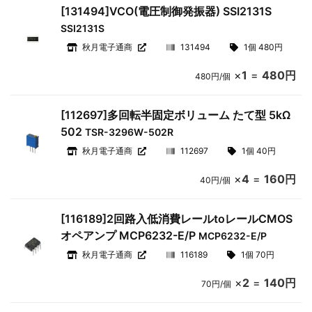
[131494]VCO(電圧制御発振器) SSI2131S
SSI2131S
秋月電子通商
131494
1個 480円
×
1
=
480円
480円/個
[112697]多回転半固定ボリューム たて型 5kΩ
502
TSR-3296W-502R
秋月電子通商
112697
1個 40円
×
4
=
160円
40円/個
[116189]2回路入低消費レールtoレールCMOS
オペアンプ MCP6232-E/P
MCP6232-E/P
秋月電子通商
116189
1個 70円
×
2
=
140円
70円/個