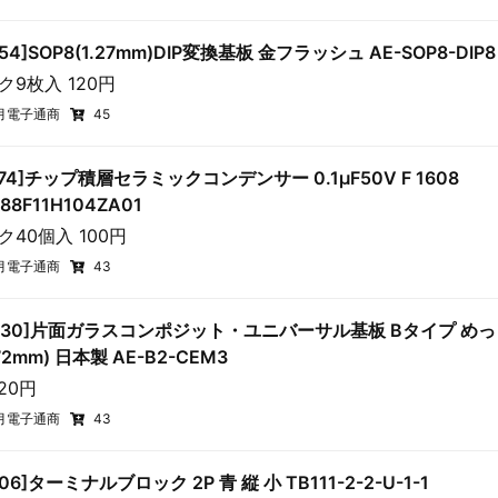
154]SOP8(1.27mm)DIP変換基板 金フラッシュ AE-SOP8-DIP8
ク9枚入 120円
月電子通商
45
3374]チップ積層セラミックコンデンサー 0.1μF50V F 1608
88F11H104ZA01
ク40個入 100円
月電子通商
43
3230]片面ガラスコンポジット・ユニバーサル基板 Bタイプ め
72mm) 日本製 AE-B2-CEM3
220円
月電子通商
43
306]ターミナルブロック 2P 青 縦 小 TB111-2-2-U-1-1