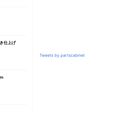
っき仕上げ
Tweets by partscabinet
mm