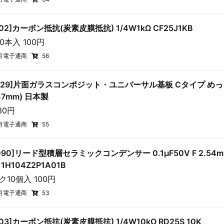
102]カーボン抵抗(炭素皮膜抵抗) 1/4W1kΩ CF25J1KB
00本入 100円
月電子通商
56
3229]片面ガラスコンポジット・ユニバーサル基板 Cタイプ め
47mm) 日本製
30円
月電子通商
55
0090]リード型積層セラミックコンデンサー 0.1μF50V F 2.54
11H104Z2P1A01B
ク10個入 100円
月電子通商
53
103]カーボン抵抗(炭素皮膜抵抗) 1/4W10kΩ RD25S 10K