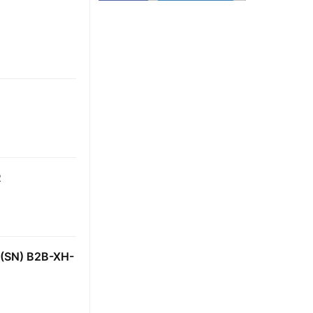
R
N) B2B-XH-