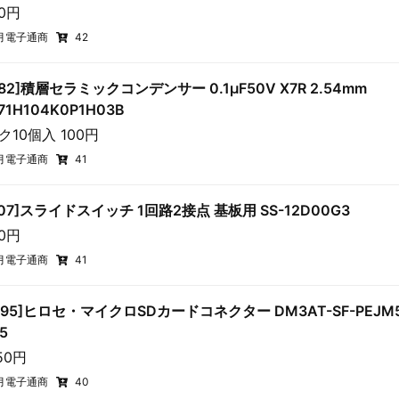
40円
月電子通商
42
582]積層セラミックコンデンサー 0.1μF50V X7R 2.54mm
71H104K0P1H03B
ク10個入 100円
月電子通商
41
5707]スライドスイッチ 1回路2接点 基板用 SS-12D00G3
20円
月電子通商
41
2395]ヒロセ・マイクロSDカードコネクター DM3AT-SF-PEJM5 
5
50円
月電子通商
40