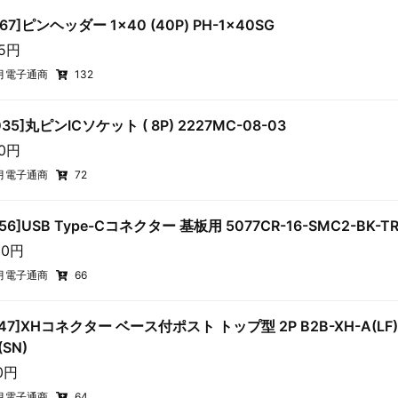
167]ピンヘッダー 1×40 (40P) PH-1x40SG
35円
月電子通商
132
035]丸ピンICソケット ( 8P) 2227MC-08-03
20円
月電子通商
72
356]USB Type-Cコネクター 基板用 5077CR-16-SMC2-BK-T
10円
月電子通商
66
247]XHコネクター ベース付ポスト トップ型 2P B2B-XH-A(LF)(S
(SN)
10円
月電子通商
64