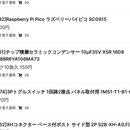
月電子通商
39
132]Raspberry Pi Pico ラズベリーパイピコ SC0915
800円
月電子通商
39
3161]チップ積層セラミックコンデンサー 10μF35V X5R 1608
88R6YA106MA73
ク10個入 150円
月電子通商
38
3774]3Pトグルスイッチ 1回路2接点 パネル取付用 1MS1-T1-B1-
20円
月電子通商
38
262]XHコネクター ベース付ポスト サイド型 2P S2B-XH-A(LF)(S