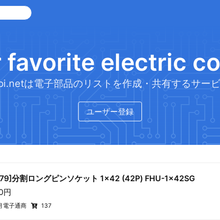
 favorite electric 
sCabi.netは電子部品のリストを作成・共有するサー
ユーザー登録
779]分割ロングピンソケット 1×42 (42P) FHU-1x42SG
80円
月電子通商
137