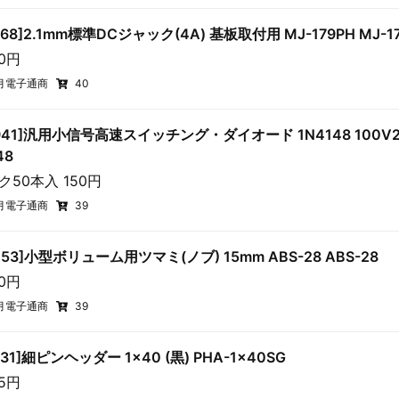
568]2.1mm標準DCジャック(4A) 基板取付用 MJ-179PH MJ-1
40円
月電子通商
40
0941]汎用小信号高速スイッチング・ダイオード 1N4148 100V
48
ク50本入 150円
月電子通商
39
0253]小型ボリューム用ツマミ(ノブ) 15mm ABS-28 ABS-28
30円
月電子通商
39
631]細ピンヘッダー 1×40 (黒) PHA-1x40SG
45円