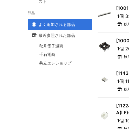
スト
[100
部品
1個 
秋
よく追加される部品
最近参照された部品
[100
秋月電子通商
1個 
千石電商
秋
共立エレショップ
[114
1個 1
秋
[112
A(LF)
1個 
秋