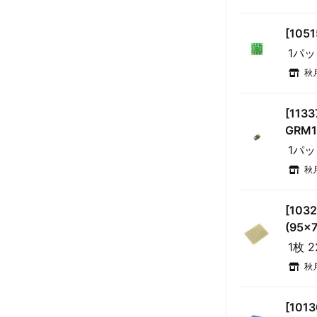
[105
1パッ
秋
[11
GRM1
1パッ
秋
[10
(95×
1枚 
秋
[101