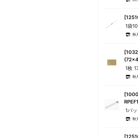
[125
1袋1
秋
[10
(72×
1枚 1
秋
[10
RPEF
1パッ
秋
[125