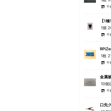
千
【1極
1個 
千
RPiZ
1枚 2
千
金属被膜
10個
千
口先ク