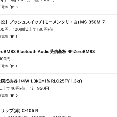
石電商
8
1投】プッシュスイッチ(モーメンタリ・白) MS-350M-7
200円、100個以上で180円/個
石電商
1
eroBM83 Bluetooth Audio受信基板 RPiZeroBM83
100円
石電商
1
抵抗器 1/4W 1.3kΩ±1% RLC25FY 1.3kΩ
以上で40円/個、1組 950円
石電商
0
リップ(赤) C-105 R