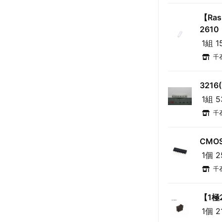
【Ra
2610
1組 1
千
3216
1組 
千
CMO
1個 
千
【1極
1個 2