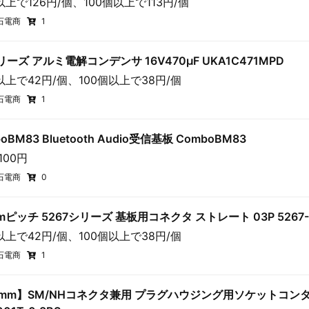
以上で126円/個、100個以上で113円/個
石電商
1
リーズ アルミ電解コンデンサ 16V470μF UKA1C471MPD
以上で42円/個、100個以上で38円/個
石電商
1
oBM83 Bluetooth Audio受信基板 ComboBM83
100円
石電商
0
mmピッチ 5267シリーズ 基板用コネクタ ストレート 03P 5267-
以上で42円/個、100個以上で38円/個
石電商
1
5mm】SM/NHコネクタ兼用 プラグハウジング用ソケットコン