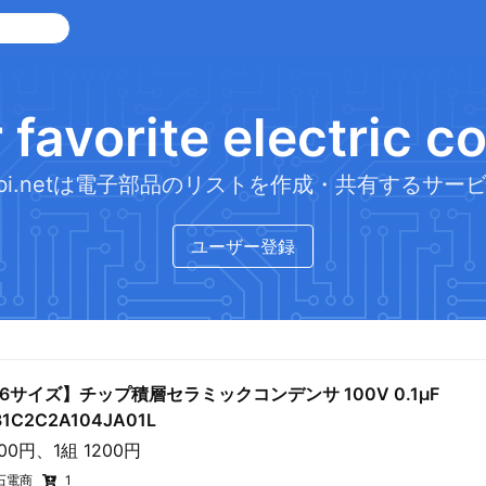
 favorite electric 
sCabi.netは電子部品のリストを作成・共有するサー
ユーザー登録
16サイズ】チップ積層セラミックコンデンサ 100V 0.1μF
1C2C2A104JA01L
300円、1組 1200円
石電商
1