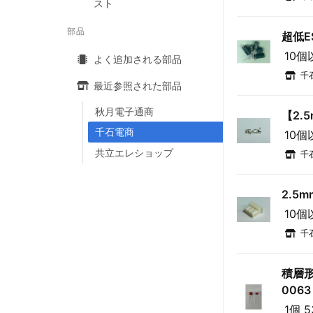
スト
部品
超低E
10個
よく追加される部品
千
最近参照された部品
秋月電子通商
【2.
千石電商
10個
共立エレショップ
千
2.5
10個
千
積層形
0063
1個 