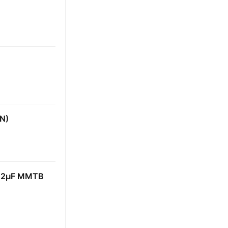
N)
μF MMTB