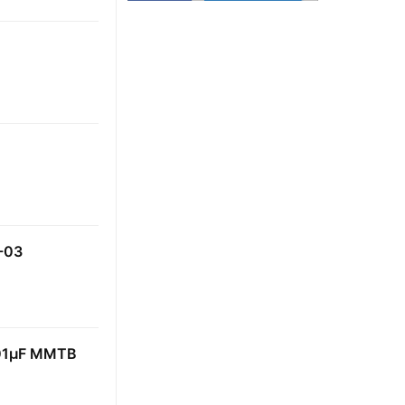
-03
μF MMTB