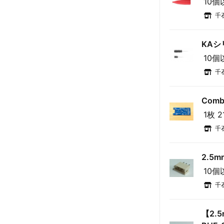
10個
千
KAシ
10個
千
Comb
1枚 2
千
2.5
10個
千
【2.