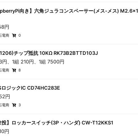
spberryPi向き】六角ジュラコンスペーサー(メス-メス) M2.6×1
58円
石電商
0
(1206)チップ抵抗 10KΩ RK73B2BTTD103J
53円、1組 210円、1組 7500円
石電商
8
SロジックIC CD74HC283E
252円
石電商
3
2投】ロッカースイッチ(3P・ハンダ) CW-T12KKS1
10円