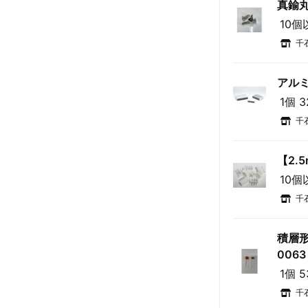
真鍮丸皿
10個
千
アルミ
1個 
千
【2.
10個
千
積層形
0063
1個 
千