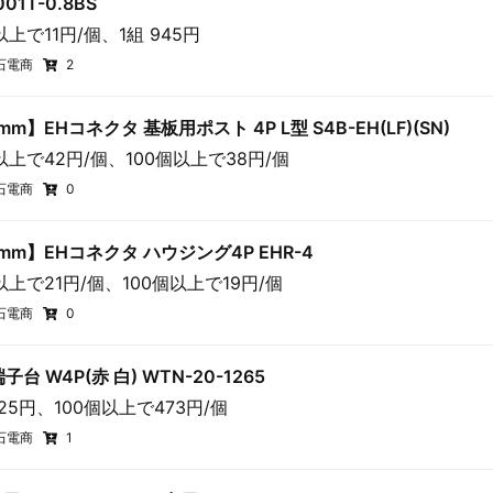
001T-0.8BS
以上で11円/個、1組 945円
石電商
2
mm】EHコネクタ 基板用ポスト 4P L型 S4B-EH(LF)(SN)
以上で42円/個、100個以上で38円/個
石電商
0
5mm】EHコネクタ ハウジング4P EHR-4
以上で21円/個、100個以上で19円/個
石電商
0
子台 W4P(赤 白) WTN-20-1265
525円、100個以上で473円/個
石電商
1