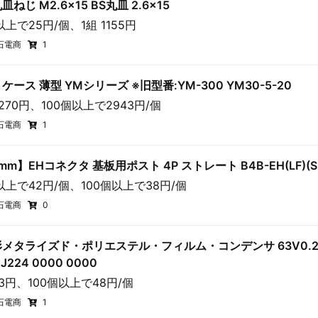
ねじ M2.6×15 BS丸皿 2.6×15
以上で25円/個、1組 1155円
石電商
1
ケース 薄型 YMシリーズ ※旧型番:YM-300 YM30-5-20
3270円、100個以上で2943円/個
石電商
1
5mm】EHコネクタ 基板用ポスト 4P ストレート B4B-EH(LF)(S
以上で42円/個、100個以上で38円/個
石電商
0
メタライズド・ポリエステル・フィルム・コンデンサ 63V0.22
 J224 0000 0000
53円、100個以上で48円/個
石電商
1