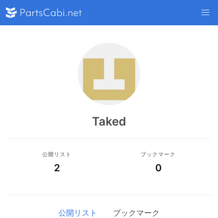
Taked
公開リスト
ブックマーク
2
0
公開リスト
ブックマーク