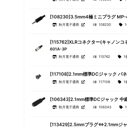
[108230]3.5mm4極ミニプラグ MP-
秋月電子通商
108230
[115762]XLRコネクター(キャノンコネ
601A-3P
秋月電子通商
115762
1
[117108]2.1mm標準DCジャック パ
秋月電子通商
117108
1
[106343]2.1mm標準DCジャック 中
秋月電子通商
106343
[113429]2.5mmプラグ⇔2.1m