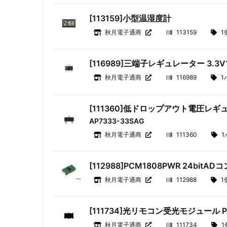
[113159]小型温湿度計
秋月電子通商
113159
1
[116989]三端子レギュレーター 3.3V1A
秋月電子通商
116989
1
[111360]低ドロップアウト電圧レギュレー
AP7333-33SAG
秋月電子通商
111360
1
[112988]PCM1808PWR 24bit
秋月電子通商
112988
1
[111734]光リモコン受光モジュール PI
秋月電子通商
111734
1