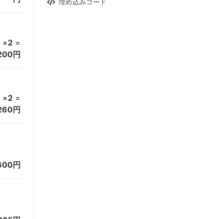
埋め込みコード
×
2
=
200円
×
2
=
260円
600円