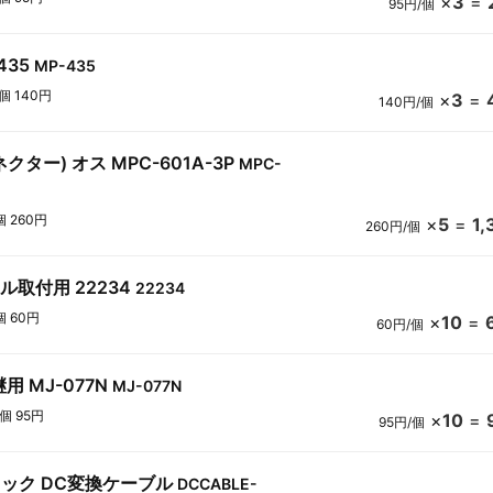
×
3
=
95円/個
435
MP-435
1個 140円
×
3
=
140円/個
クター) オス MPC-601A-3P
MPC-
個 260円
×
5
=
1
260円/個
ネル取付用 22234
22234
個 60円
×
10
=
60円/個
継用 MJ-077N
MJ-077N
1個 95円
×
10
=
95円/個
mジャック DC変換ケーブル
DCCABLE-