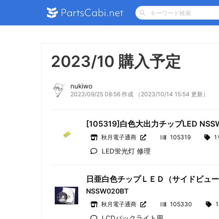
2023/10 購入予定
nukiwo
2023/09/25 08:56 作成
（2023/10/14 15:54 更新）
[105319]白色大出力チップLED NSS
秋月電子通商
105319
1
LED蛍光灯 修理
日亜白色チップＬＥＤ（サイドビュ
NSSW020BT
秋月電子通商
105330
LCDバックライト用