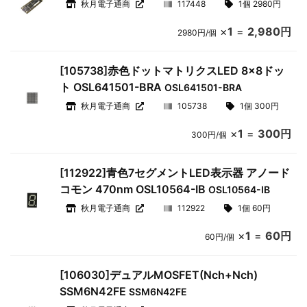
秋月電子通商
117448
1個 2980円
×
1
=
2,980円
2980円/個
[105738]赤色ドットマトリクスLED 8×8ドッ
ト OSL641501-BRA
OSL641501-BRA
秋月電子通商
105738
1個 300円
×
1
=
300円
300円/個
[112922]青色7セグメントLED表示器 アノード
コモン 470nm OSL10564-IB
OSL10564-IB
秋月電子通商
112922
1個 60円
×
1
=
60円
60円/個
[106030]デュアルMOSFET(Nch+Nch)
SSM6N42FE
SSM6N42FE