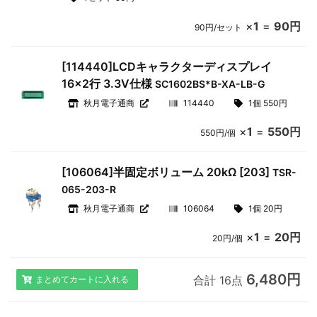
×
1
=
90円
90円/セット
[114440]LCDキャラクターディスプレイ
16×2行 3.3V仕様
SC1602BS*B-XA-LB-G
秋月電子通商
114440
1個 550円
×
1
=
550円
550円/個
[106064]半固定ボリューム 20kΩ [203]
TSR-
065-203-R
秋月電子通商
106064
1個 20円
×
1
=
20円
20円/個
6,480円
合計 16点
まとめてカートに入れる