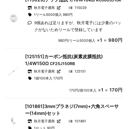
秋月電子通商
115029
1リール5000個入 980円
9個あれば足りますが、秋月電子には少量のパッ
クがないためリールで登録しています
×
1
=
980円
980円/リール5000個入
[125151]カーボン抵抗(炭素皮膜抵抗)
1/4W150Ω
CF25J150RB
秋月電子通商
125151
1袋100本入 170円
×
1
=
170円
170円/袋100本入
[101861]3mmプラネジ(7mm)+六角スペーサ
ー(14mm)セット
秋月電子通商
101861
1セット 90円