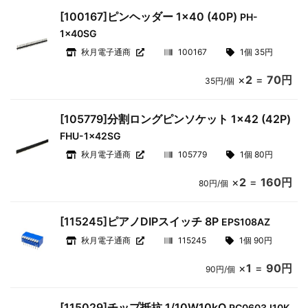
[100167]ピンヘッダー 1×40 (40P)
PH-
1x40SG
秋月電子通商
100167
1個 35円
×
2
=
70円
35円/個
[105779]分割ロングピンソケット 1×42 (42P)
FHU-1x42SG
秋月電子通商
105779
1個 80円
×
2
=
160円
80円/個
[115245]ピアノDIPスイッチ 8P
EPS108AZ
秋月電子通商
115245
1個 90円
×
1
=
90円
90円/個
[115029]チップ抵抗 1/10W10kΩ
RC0603J10K