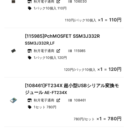
秋月電子通商
106030
1パック10個入 110円
×
1
=
110円
110円/パック10個入
[115985]PchMOSFET SSM3J332R
SSM3J332R,LF
秋月電子通商
115985
1パック10個入 120円
×
1
=
120円
120円/パック10個入
[108461]FT234X 超小型USBシリアル変換モ
ジュール
AE-FT234X
秋月電子通商
108461
1セット 780円
×
1
=
780円
780円/セット