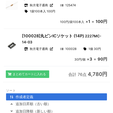
秋月電子通商
125474
1袋100本入 100円
×
1
=
100円
100円/袋100本入
[100028]丸ピンICソケット (14P)
2227MC-
14-03
秋月電子通商
100028
1個 30円
×
3
=
90円
30円/個
4,780円
合計 76点
まとめてカートに入れる
ソート
作成者定義
追加日昇順（古い順）
追加日降順（新しい順）