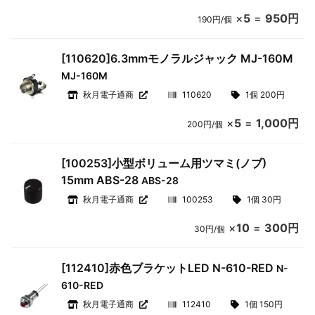
×
5
=
950円
190円/個
[110620]6.3mmモノラルジャック MJ-160M
MJ-160M
秋月電子通商
110620
1個 200円
×
5
=
1,000円
200円/個
[100253]小型ボリューム用ツマミ(ノブ)
15mm ABS-28
ABS-28
秋月電子通商
100253
1個 30円
×
10
=
300円
30円/個
[112410]赤色ブラケットLED N-610-RED
N-
610-RED
秋月電子通商
112410
1個 150円