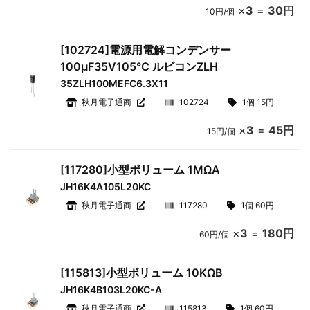
×
3
=
30円
10円/個
[102724]電源用電解コンデンサー
100μF35V105℃ ルビコンZLH
35ZLH100MEFC6.3X11
秋月電子通商
102724
1個 15円
×
3
=
45円
15円/個
[117280]小型ボリューム 1MΩA
JH16K4A105L20KC
秋月電子通商
117280
1個 60円
×
3
=
180円
60円/個
[115813]小型ボリューム 10KΩB
JH16K4B103L20KC-A
秋月電子通商
115813
1個 60円