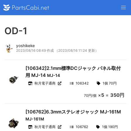
OD-1
yoshikeke
2023/08/16 08:49 作成
（2023/08/16 11:24 更新）
[106342]2.1mm標準DCジャック パネル取付
用 MJ-14
MJ-14
秋月電子通商
106342
1個 70円
×
5
=
350円
70円/個
[106762]6.3mmステレオジャック MJ-161M
MJ-161M
秋月電子通商
106762
1個 190円