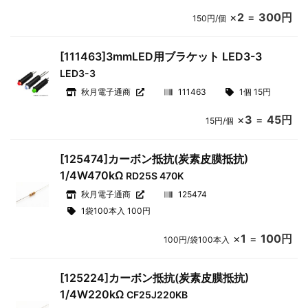
×
2
=
300円
150円/個
[111463]3mmLED用ブラケット LED3-3
LED3-3
秋月電子通商
111463
1個 15円
×
3
=
45円
15円/個
[125474]カーボン抵抗(炭素皮膜抵抗)
1/4W470kΩ
RD25S 470K
秋月電子通商
125474
1袋100本入 100円
×
1
=
100円
100円/袋100本入
[125224]カーボン抵抗(炭素皮膜抵抗)
1/4W220kΩ
CF25J220KB