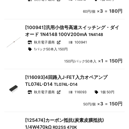
×
3
=
180円
60円/個
[100941]汎用小信号高速スイッチング・ダイ
オード 1N4148 100V200mA
1N4148
秋月電子通商
100941
1パック50本入 150円
×
1
=
150円
150円/パック50本入
[116093]4回路入J-FET入力オペアンプ
TL074L-D14
TL074L-D14
秋月電子通商
116093
1個 50円
×
3
=
150円
50円/個
[125474]カーボン抵抗(炭素皮膜抵抗)
1/4W470kΩ
RD25S 470K