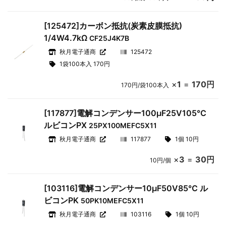
[125472]カーボン抵抗(炭素皮膜抵抗)
1/4W4.7kΩ
CF25J4K7B
秋月電子通商
125472
1袋100本入 170円
×
1
=
170円
170円/袋100本入
[117877]電解コンデンサー100μF25V105℃
ルビコンPX
25PX100MEFC5X11
秋月電子通商
117877
1個 10円
×
3
=
30円
10円/個
[103116]電解コンデンサー10μF50V85℃ ル
ビコンPK
50PK10MEFC5X11
秋月電子通商
103116
1個 10円