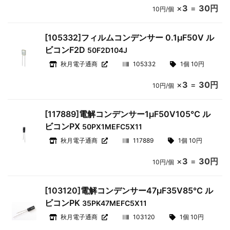
×
3
=
30円
10円/個
[105332]フィルムコンデンサー 0.1μF50V ル
ビコンF2D
50F2D104J
秋月電子通商
105332
1個 10円
×
3
=
30円
10円/個
[117889]電解コンデンサー1μF50V105℃ ル
ビコンPX
50PX1MEFC5X11
秋月電子通商
117889
1個 10円
×
3
=
30円
10円/個
[103120]電解コンデンサー47μF35V85℃ ル
ビコンPK
35PK47MEFC5X11
秋月電子通商
103120
1個 10円