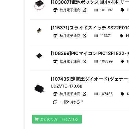
[103087]電池ボックス 単4×4本 リ
秋月電子通商
103087
[115371]スライドスイッチ SS22E01
秋月電子通商
115371
1
[108399]PICマイコン PIC12F1822-I
秋月電子通商
108399
1
[107435]定電圧ダイオード(ツェナーダイ
UDZVTE-173.6B
秋月電子通商
107435
一応つける？
まとめてカートに入れる