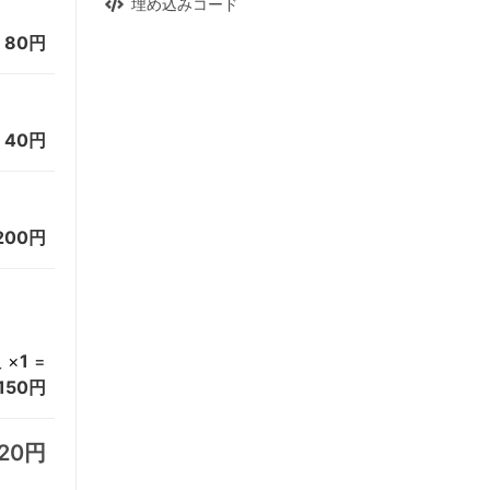
埋め込みコード
=
80円
=
40円
200円
×
1
=
入
150円
520円