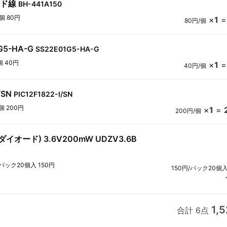
ード線
BH-441A150
1個 80円
×
1
80円/個
G5-HA-G
SS22E01G5-HA-G
個 40円
×
1
40円/個
/SN
PIC12F1822-I/SN
個 200円
×
1
=
200円/個
オード) 3.6V200mW UDZV3.6B
1パック20個入 150円
150円/パック20個
1,
合計 6点