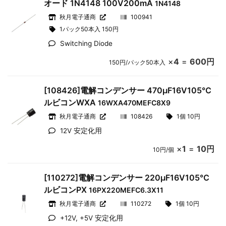
オード 1N4148 100V200mA
1N4148
秋月電子通商
100941
1パック50本入 150円
Switching Diode
×
4
=
600円
150円/パック50本入
[108426]電解コンデンサー 470μF16V105℃
ルビコンWXA
16WXA470MEFC8X9
秋月電子通商
108426
1個 10円
12V 安定化用
×
1
=
10円
10円/個
[110272]電解コンデンサー 220μF16V105℃
ルビコンPX
16PX220MEFC6.3X11
秋月電子通商
110272
1個 10円
+12V, +5V 安定化用