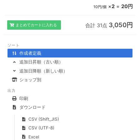
×
2
=
20円
10円/個
3,050円
合計 31点
まとめてカートに入れる
ソート
作成者定義
追加日昇順（古い順）
追加日降順（新しい順）
ショップ別
出力
印刷
ダウンロード
CSV (Shift_JIS)
CSV (UTF-8)
Excel