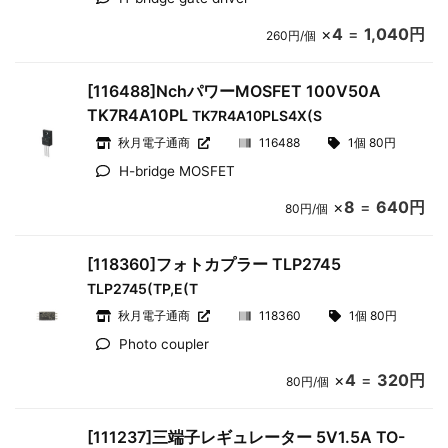
×
4
=
1,040円
260円/個
[116488]NchパワーMOSFET 100V50A
TK7R4A10PL
TK7R4A10PLS4X(S
秋月電子通商
116488
1個 80円
H-bridge MOSFET
×
8
=
640円
80円/個
[118360]フォトカプラー TLP2745
TLP2745(TP,E(T
秋月電子通商
118360
1個 80円
Photo coupler
×
4
=
320円
80円/個
[111237]三端子レギュレーター 5V1.5A TO-