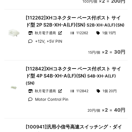
×
2
=
200円
100円/個
[112262]XHコネクター ベース付ポスト サイ
ド型 2P S2B-XH-A(LF)(SN)
S2B-XH-A(LF)(SN)
秋月電子通商
112262
1個 15円
+12V, +5V PIN
×
2
=
30円
15円/個
[112842]XHコネクター ベース付ポスト サイ
ド型 4P S4B-XH-A(LF)(SN)
S4B-XH-A(LF)
(SN)
秋月電子通商
112842
1個 20円
Motor Control Pin
×
2
=
40円
20円/個
[100941]汎用小信号高速スイッチング・ダイ