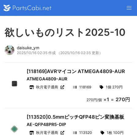
欲しいものリスト2025-10
daisuke_ym
2025/10/16 02:35 作成
（2025/10/16 02:35 更新）
[118169]AVRマイコン ATMEGA4809-AUR
ATMEGA4809-AUR
秋月電子通商
118169
1個 270円
×
1
=
270円
270円/個
[113520]0.5mmピッチQFP48ピン変換基板
AE-QFP48PR5-DIP
秋月電子通商
113520
1枚 100円