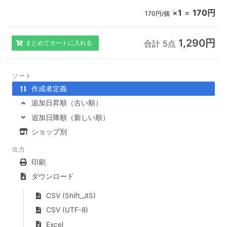
×
1
=
170円
170円/個
1,290円
合計 5点
まとめてカートに入れる
ソート
作成者定義
追加日昇順（古い順）
追加日降順（新しい順）
ショップ別
出力
印刷
ダウンロード
CSV (Shift_JIS)
CSV (UTF-8)
Excel