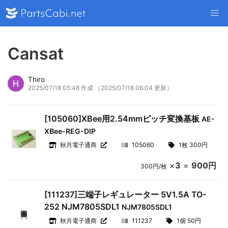
Cansat
Thiro
2025/07/18 05:48 作成
（2025/07/18 06:04 更新）
[105060]XBee用2.54mmピッチ変換基板
AE-
XBee-REG-DIP
秋月電子通商
105060
1枚 300円
×
3
=
900円
300円/枚
[111237]三端子レギュレーター 5V1.5A TO-
252 NJM7805SDL1
NJM7805SDL1
秋月電子通商
111237
1個 50円