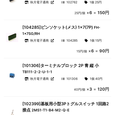
秋月電子通商
102762
1個 25円
×
6
=
150円
25円/個
[104285]ピンソケット(メス) 1×7(7P)
FH-
1x7SG/RH
秋月電子通商
104285
1個 15円
×
6
=
90円
15円/個
[101306]ターミナルブロック 2P 青 縦 小
TB111-2-2-U-1-1
秋月電子通商
101306
1個 40円
×
3
=
120円
40円/個
[102399]基板用小型3Pトグルスイッチ 1回路2
接点
2MS1-T1-B4-M2-Q-E