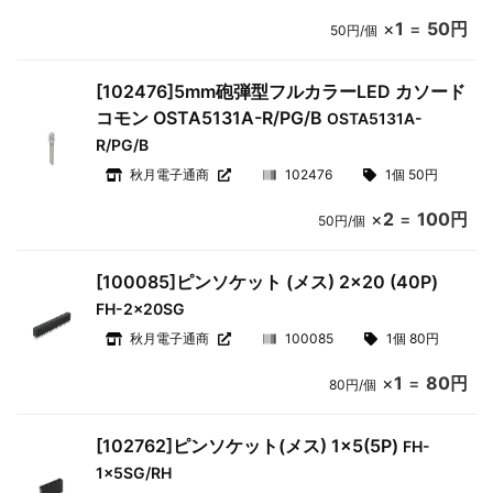
×
1
=
50円
50円/個
[102476]5mm砲弾型フルカラーLED カソード
コモン OSTA5131A-R/PG/B
OSTA5131A-
R/PG/B
秋月電子通商
102476
1個 50円
×
2
=
100円
50円/個
[100085]ピンソケット (メス) 2×20 (40P)
FH-2x20SG
秋月電子通商
100085
1個 80円
×
1
=
80円
80円/個
[102762]ピンソケット(メス) 1×5(5P)
FH-
1x5SG/RH