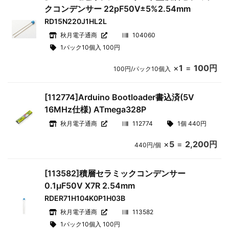
クコンデンサー 22pF50V±5%2.54mm
RD15N220J1HL2L
秋月電子通商
104060
1パック10個入 100円
×
1
=
100円
100円/パック10個入
[112774]Arduino Bootloader書込済(5V
16MHz仕様) ATmega328P
秋月電子通商
112774
1個 440円
×
5
=
2,200円
440円/個
[113582]積層セラミックコンデンサー
0.1μF50V X7R 2.54mm
RDER71H104K0P1H03B
秋月電子通商
113582
1パック10個入 100円