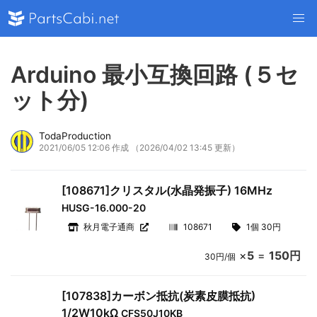
Arduino 最小互換回路 (５セ
ット分)
TodaProduction
2021/06/05 12:06 作成
（2026/04/02 13:45 更新）
[108671]クリスタル(水晶発振子) 16MHz
HUSG-16.000-20
秋月電子通商
108671
1個 30円
×
5
=
150円
30円/個
[107838]カーボン抵抗(炭素皮膜抵抗)
1/2W10kΩ
CFS50J10KB