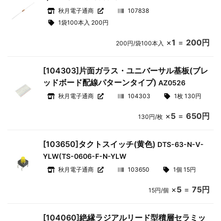
秋月電子通商
107838
1袋100本入 200円
×
1
=
200円
200円/袋100本入
[104303]片面ガラス・ユニバーサル基板(ブレ
ッドボード配線パターンタイプ)
AZ0526
秋月電子通商
104303
1枚 130円
×
5
=
650円
130円/枚
[103650]タクトスイッチ(黄色)
DTS-63-N-V-
YLW(TS-0606-F-N-YLW
秋月電子通商
103650
1個 15円
×
5
=
75円
15円/個
[104060]絶縁ラジアルリード型積層セラミッ