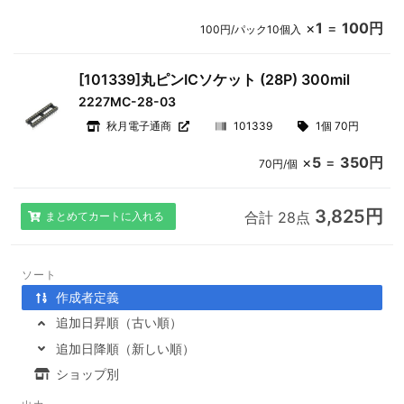
×
1
=
100円
100円/パック10個入
[101339]丸ピンICソケット (28P) 300mil
2227MC-28-03
秋月電子通商
101339
1個 70円
×
5
=
350円
70円/個
3,825円
合計 28点
まとめてカートに入れる
ソート
作成者定義
追加日昇順（古い順）
追加日降順（新しい順）
ショップ別