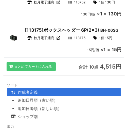
秋月電子通商
115752
1個 130円
×
1
=
130円
130円/個
[113175]ボックスヘッダー 6P(2×3)
BH-06SG
秋月電子通商
113175
1個 15円
×
1
=
15円
15円/個
4,515円
合計 10点
まとめてカートに入れる
ソート
作成者定義
追加日昇順（古い順）
追加日降順（新しい順）
ショップ別
出力