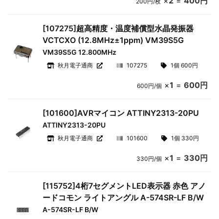
×
2
=
400円
200円/枚
[107275]超高精度・温度補償型水晶発振器
VCTCXO (12.8MHz±1ppm) VM39S5G
VM39S5G 12.800MHz
秋月電子通商
107275
1個 600円
×
1
=
600円
600円/個
[101600]AVRマイコン ATTINY2313-20PU
ATTINY2313-20PU
秋月電子通商
101600
1個 330円
×
1
=
330円
330円/個
[115752]4桁7セグメントLED表示器 赤色 アノ
ードコモン ライトアングル A-574SR-LF B/W
A-574SR-LF B/W