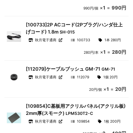
×
1
=
990円
990円/個
[100733]2P ACコード(2Pプラグ/ハンダ仕上
げコード) 1.8m
SH-015
秋月電子通商
100733
1本 280円
×
1
=
280円
280円/本
[112079]ケーブルブッシュ GM-71
GM-71
秋月電子通商
112079
1個 20円
×
1
=
20円
20円/個
[109854]C基板用アクリルパネル(アクリル板)
2mm厚(スモーク)
LPM530T2-C
秋月電子通商
109854
1枚 200円