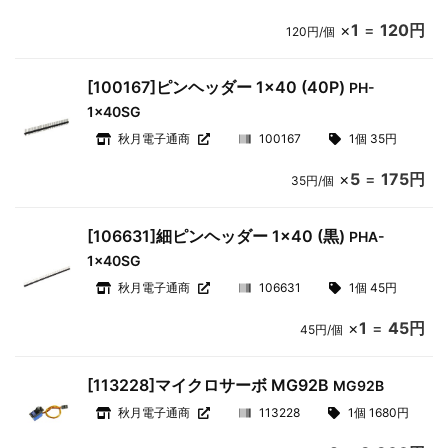
×
1
=
120円
120円/個
[100167]ピンヘッダー 1×40 (40P)
PH-
1x40SG
秋月電子通商
100167
1個 35円
×
5
=
175円
35円/個
[106631]細ピンヘッダー 1×40 (黒)
PHA-
1x40SG
秋月電子通商
106631
1個 45円
×
1
=
45円
45円/個
[113228]マイクロサーボ MG92B
MG92B
秋月電子通商
113228
1個 1680円