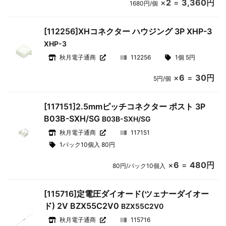
×
2
=
3,360円
1680円/個
[112256]XHコネクター ハウジング 3P XHP-3
XHP-3
秋月電子通商
112256
1個 5円
×
6
=
30円
5円/個
[117151]2.5mmピッチコネクター ポスト 3P
B03B-SXH/SG
B03B-SXH/SG
秋月電子通商
117151
1パック10個入 80円
×
6
=
480円
80円/パック10個入
[115716]定電圧ダイオード(ツェナーダイオー
ド) 2V BZX55C2V0
BZX55C2V0
秋月電子通商
115716