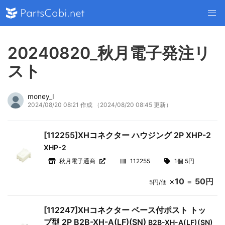
20240820_秋月電子発注リ
スト
money_I
2024/08/20 08:21 作成
（2024/08/20 08:45 更新）
[112255]XHコネクター ハウジング 2P XHP-2
XHP-2
秋月電子通商
112255
1個 5円
×
10
=
50円
5円/個
[112247]XHコネクター ベース付ポスト トッ
プ型 2P B2B-XH-A(LF)(SN)
B2B-XH-A(LF)(SN)