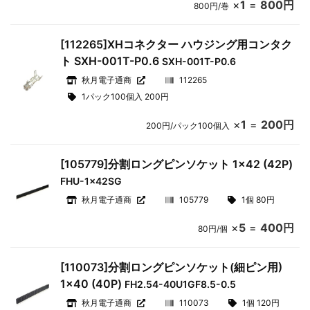
×
1
=
800円
800円/巻
[112265]XHコネクター ハウジング用コンタク
ト SXH-001T-P0.6
SXH-001T-P0.6
秋月電子通商
112265
1パック100個入 200円
×
1
=
200円
200円/パック100個入
[105779]分割ロングピンソケット 1×42 (42P)
FHU-1x42SG
秋月電子通商
105779
1個 80円
×
5
=
400円
80円/個
[110073]分割ロングピンソケット(細ピン用)
1×40 (40P)
FH2.54-40U1GF8.5-0.5
秋月電子通商
110073
1個 120円