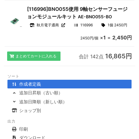
[116996]BNO055使用 9軸センサーフュージ
ョンモジュールキット
AE-BNO055-BO
秋月電子通商
116996
1個 2450円
×
1
=
2,450円
2450円/個
16,865円
合計 142点
まとめてカートに入れる
ソート
作成者定義
追加日昇順（古い順）
追加日降順（新しい順）
ショップ別
出力
印刷
ダウンロード