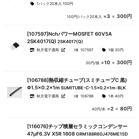
1パック20本入 100円
×
3
=
300円
100円/パック20本入
[107597]NchパワーMOSFET 60V5A
2SK4017(Q)
2SK4017(Q)
秋月電子通商
107597
1個 30円
×
10
=
300円
30円/個
[106788]熱収縮チューブ(スミチューブC 黒)
Φ1.5×0.2×1m
SUMITUBE-C-1.5x0.2x1m-BLK
秋月電子通商
106788
1本 40円
×
2
=
80円
40円/本
[116076]チップ積層セラミックコンデンサー
47μF6.3V X5R 1608
GRM188R60J476ME15D