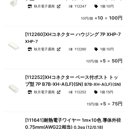
秋月電子通商
112247
1個 10円
×
10
=
100円
10円/個
[112260]XHコネクター ハウジング 7P XHP-7
XHP-7
秋月電子通商
112260
1個 10円
×
5
=
50円
10円/個
[112252]XHコネクター ベース付ポスト トッ
プ型 7P B7B-XH-A(LF)(SN)
B7B-XH-A(LF)(SN)
秋月電子通商
112252
1個 15円
×
5
=
75円
15円/個
[111641]耐熱電子ワイヤー 1m×10色 導体外径
0.75mm(AWG22相当)
0.3sq (12/0.18)