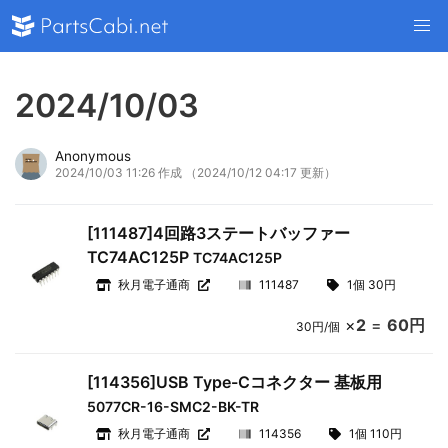
2024/10/03
Anonymous
2024/10/03 11:26 作成
（2024/10/12 04:17 更新）
[111487]4回路3ステートバッファー
TC74AC125P
TC74AC125P
秋月電子通商
111487
1個 30円
×
2
=
60円
30円/個
[114356]USB Type-Cコネクター 基板用
5077CR-16-SMC2-BK-TR
秋月電子通商
114356
1個 110円