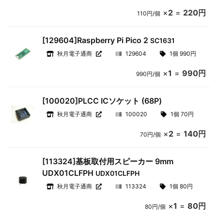
×
2
=
220円
110円/個
[129604]Raspberry Pi Pico 2
SC1631
秋月電子通商
129604
1個 990円
×
1
=
990円
990円/個
[100020]PLCC ICソケット (68P)
秋月電子通商
100020
1個 70円
×
2
=
140円
70円/個
[113324]基板取付用スピーカー 9mm
UDX01CLFPH
UDX01CLFPH
秋月電子通商
113324
1個 80円
×
1
=
80円
80円/個