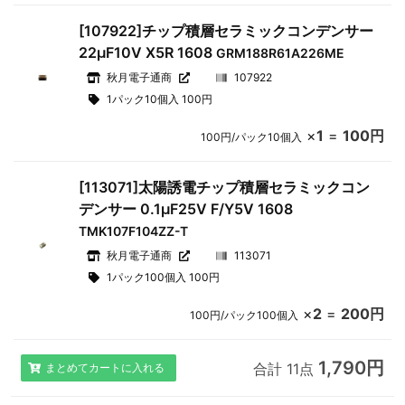
[107922]チップ積層セラミックコンデンサー
22μF10V X5R 1608
GRM188R61A226ME
秋月電子通商
107922
1パック10個入 100円
×
1
=
100円
100円/パック10個入
[113071]太陽誘電チップ積層セラミックコン
デンサー 0.1μF25V F/Y5V 1608
TMK107F104ZZ-T
秋月電子通商
113071
1パック100個入 100円
×
2
=
200円
100円/パック100個入
1,790円
合計 11点
まとめてカートに入れる