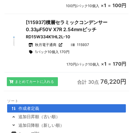
×
1
=
100円
100円/パック10個入
[115937]積層セラミックコンデンサー
0.33μF50V X7R 2.54mmピッチ
RD15W334K1HL2L-10
秋月電子通商
115937
1パック10個入 170円
×
1
=
170円
170円/パック10個入
76,220円
合計 30点
まとめてカートに入れる
ソート
作成者定義
追加日昇順（古い順）
追加日降順（新しい順）