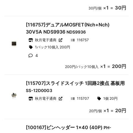
×
1
=
30円
30円/個
[116757]デュアルMOSFET(Nch+Nch)
30V5A NDS9936
NDS9936
秋月電子通商
116757
1パック10個入 200円
4
×
1
=
200円
200円/パック10個入
[115707]スライドスイッチ 1回路2接点 基板用
SS-12D00G3
秋月電子通商
115707
1個 20円
×
1
=
20円
20円/個
[100167]ピンヘッダー 1×40 (40P)
PH-