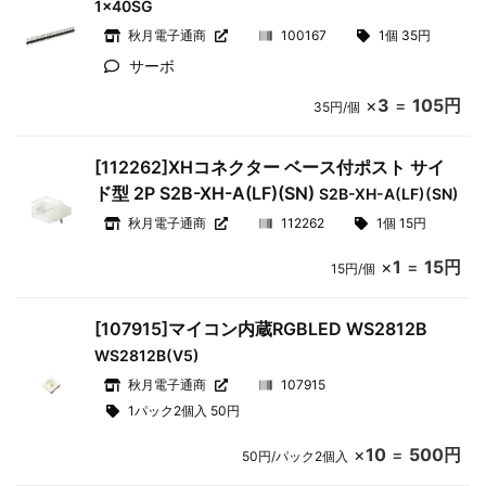
1x40SG
秋月電子通商
100167
1個 35円
サーボ
×
3
=
105円
35円/個
[112262]XHコネクター ベース付ポスト サイ
ド型 2P S2B-XH-A(LF)(SN)
S2B-XH-A(LF)(SN)
秋月電子通商
112262
1個 15円
×
1
=
15円
15円/個
[107915]マイコン内蔵RGBLED WS2812B
WS2812B(V5)
秋月電子通商
107915
1パック2個入 50円
×
10
=
500円
50円/パック2個入