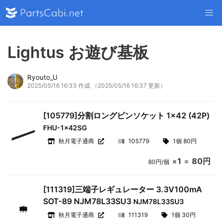
Lightus お遊び基板
Ryouto_U
2025/05/16 16:33 作成
（2025/05/16 16:37 更新）
[105779]分割ロングピンソケット 1×42 (42P)
FHU-1x42SG
秋月電子通商
105779
1個 80円
×
1
=
80円
80円/個
[111319]三端子レギュレーター 3.3V100mA
SOT-89 NJM78L33SU3
NJM78L33SU3
秋月電子通商
111319
1個 30円