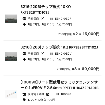
3216(1206)チップ抵抗 10KΩ
RK73B2BTTD103J
千石電商
EEHD-0ED7
1組 53円、1組 210円、1組 7500円
×
2
=
15,000円
7500円/組
3216(1206)チップ抵抗 1KΩ
RK73B2BTTD102J
千石電商
EEHD-0ECV
1組 53円、1組 210円、1組 7500円
×
8
=
60,000円
7500円/組
[100090]リード型積層セラミックコンデンサ
ー 0.1μF50V F 2.54mm
RPEF11H104Z2P1A01B
秋月電子通商
100090
1パック10個入 100円