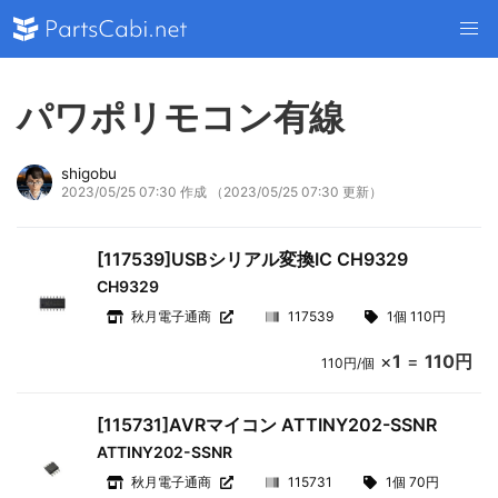
パワポリモコン有線
shigobu
2023/05/25 07:30 作成
（2023/05/25 07:30 更新）
[117539]USBシリアル変換IC CH9329
CH9329
秋月電子通商
117539
1個 110円
×
1
=
110円
110円/個
[115731]AVRマイコン ATTINY202-SSNR
ATTINY202-SSNR
秋月電子通商
115731
1個 70円