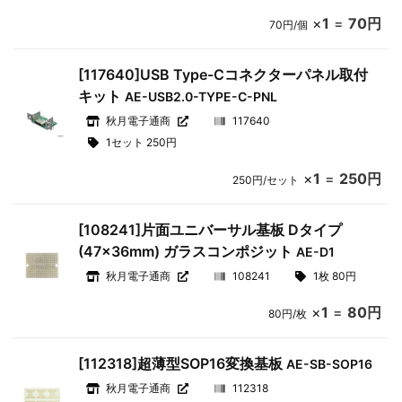
×
1
=
70円
70円/個
[117640]USB Type-Cコネクターパネル取付
キット
AE-USB2.0-TYPE-C-PNL
秋月電子通商
117640
1セット 250円
×
1
=
250円
250円/セット
[108241]片面ユニバーサル基板 Dタイプ
(47×36mm) ガラスコンポジット
AE-D1
秋月電子通商
108241
1枚 80円
×
1
=
80円
80円/枚
[112318]超薄型SOP16変換基板
AE-SB-SOP16
秋月電子通商
112318