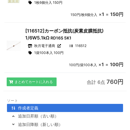
1枚6個分入 150円
×
1
=
150円
150円/枚6個分入
[116512]カーボン抵抗(炭素皮膜抵抗)
1/6W5.1kΩ
RD16S 5K1
秋月電子通商
116512
1袋100本入 100円
×
1
=
100円
100円/袋100本入
760円
合計 6点
まとめてカートに入れる
ソート
作成者定義
追加日昇順（古い順）
追加日降順（新しい順）