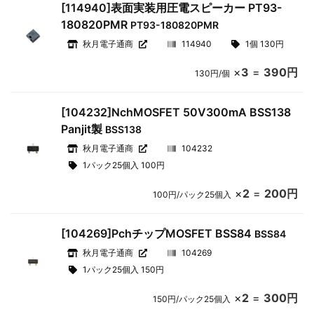
[114940]表面実装用圧電スピーカー PT93-
180820PMR
PT93-180820PMR
秋月電子通商
114940
1個 130円
×
3
=
390円
130円/個
[104232]NchMOSFET 50V300mA BSS138
Panjit製
BSS138
秋月電子通商
104232
1パック25個入 100円
×
2
=
200円
100円/パック25個入
[104269]PchチップMOSFET BSS84
BSS84
秋月電子通商
104269
1パック25個入 150円
×
2
=
300円
150円/パック25個入