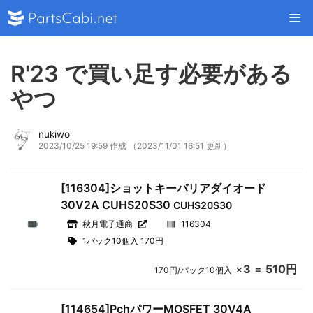
R'23 で買い足す必要がある
やつ
nukiwo
2023/10/25 19:59 作成
（2023/11/01 16:51 更新）
[116304]ショットキーバリアダイオード
30V2A CUHS20S30
CUHS20S30
秋月電子通商
116304
1パック10個入 170円
×
3
=
510円
170円/パック10個入
[114654]PchパワーMOSFET 30V4A