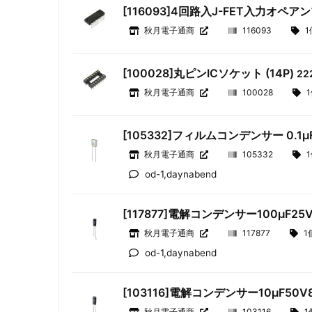
[116093]4回路入J-FET入力オペアンプ
秋月電子通商
116093
1
[100028]丸ピンICソケット (14P)
22
秋月電子通商
100028
[105332]フィルムコンデンサー 0.1μ
秋月電子通商
105332
od-1,daynabend
[117877]電解コンデンサー100μF2
秋月電子通商
117877
1
od-1,daynabend
[103116]電解コンデンサー10μF50
秋月電子通商
103116
1