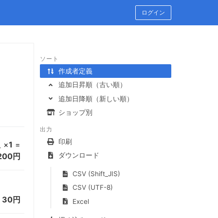
ログイン
ソート
作成者定義
追加日昇順（古い順）
追加日降順（新しい順）
ショップ別
出力
印刷
×
1
=
入
ダウンロード
200円
CSV (Shift_JIS)
CSV (UTF-8)
=
30円
Excel