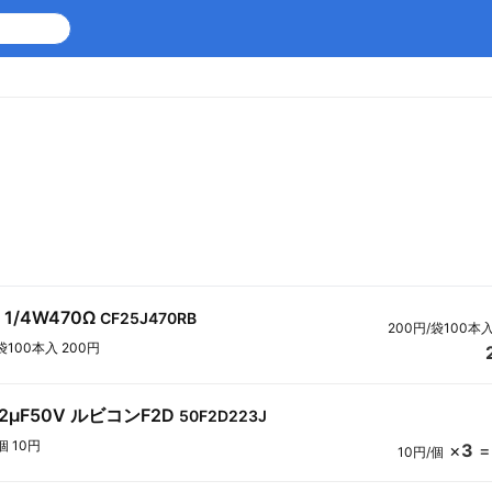
1/4W470Ω
CF25J470RB
200円/袋100本
袋100本入 200円
2μF50V ルビコンF2D
50F2D223J
個 10円
×
3
10円/個