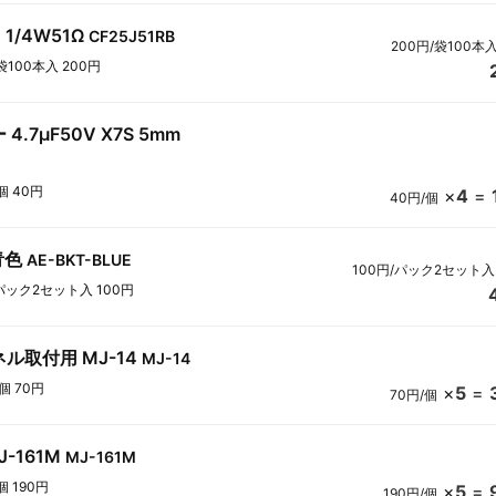
1/4W51Ω
CF25J51RB
200円/袋100本
袋100本入 200円
.7μF50V X7S 5mm
個 40円
×
4
=
40円/個
青色
AE-BKT-BLUE
100円/パック2セット入
パック2セット入 100円
ネル取付用 MJ-14
MJ-14
1個 70円
×
5
=
70円/個
J-161M
MJ-161M
個 190円
×
5
=
190円/個