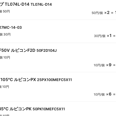
 TL074L-D14
TL074L-D14
個 50円
×
2
=
50円/個
27MC-14-03
1個 30円
×
1
30円/個
F50V ルビコンF2D
50F2D104J
1個 10円
×
9
10円/個
5V105℃ ルビコンPX
25PX100MEFC5X11
個 10円
×
6
10円/個
V85℃ ルビコンPK
50PK10MEFC5X11
個 10円