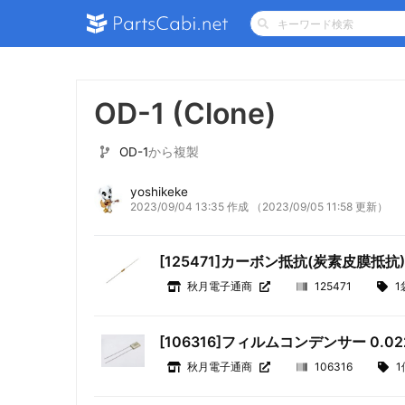
OD-1 (Clone)
OD-1
から複製
yoshikeke
2023/09/04 13:35 作成
（2023/09/05 11:58 更新）
[125471]カーボン抵抗(炭素皮膜抵抗) 
秋月電子通商
125471
1
[106316]フィルムコンデンサー 0.02
秋月電子通商
106316
1