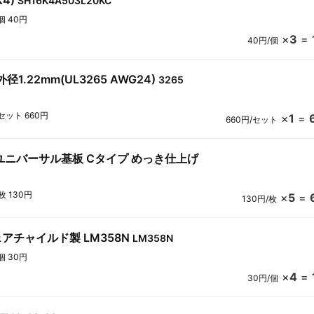
K4)
SH16K4A503L20KC
個 40円
×
3
=
40円/個
径1.22mm(UL3265 AWG24)
3265
セット 660円
×
1
=
660円/セット
・ユニバーサル基板 Cタイプ めっき仕上げ
枚 130円
×
5
=
130円/枚
ェアチャイルド製 LM358N
LM358N
個 30円
×
4
=
30円/個