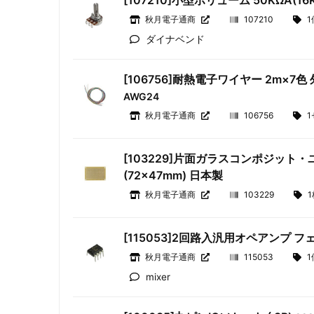
[107210]小型ボリューム 50KΩA(16
秋月電子通商
107210
1
ダイナベンド
[106756]耐熱電子ワイヤー 2m×7色 外
AWG24
秋月電子通商
106756
1
[103229]片面ガラスコンポジット
(72×47mm) 日本製
秋月電子通商
103229
1
[115053]2回路入汎用オペアンプ フ
秋月電子通商
115053
1
mixer