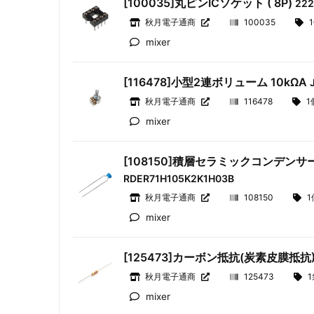
[100035]丸ピンICソケット ( 8P)
22
秋月電子通商
100035
mixer
[116478]小型2連ボリューム 10kΩA
秋月電子通商
116478
1
mixer
[108150]積層セラミックコンデンサー 1
RDER71H105K2K1H03B
秋月電子通商
108150
1
mixer
[125473]カーボン抵抗(炭素皮膜抵抗) 
秋月電子通商
125473
1
mixer