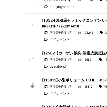
od-1,daynabend
[105246]積層セラミックコンデンサー 
RPER11H472K2K1A01B
秋月電子通商
105246
ダイナベンド
[125821]カーボン抵抗(炭素皮膜抵抗) 
秋月電子通商
125821
1
dainabend
[115812]小型ボリューム 1KΩB
JH16K
秋月電子通商
115812
1
ダイナベンド