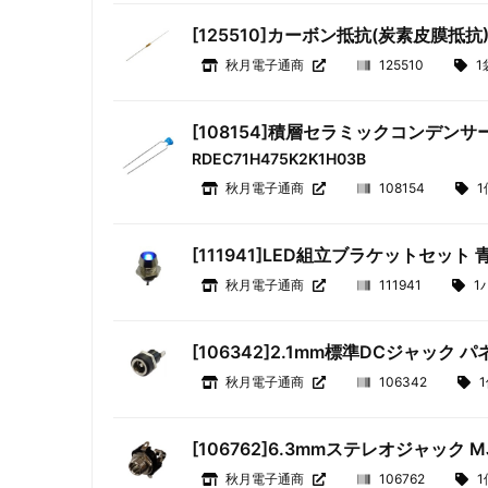
[125510]カーボン抵抗(炭素皮膜抵抗) 
秋月電子通商
125510
1
[108154]積層セラミックコンデンサー 4
RDEC71H475K2K1H03B
秋月電子通商
108154
1
[111941]LED組立ブラケットセット 
秋月電子通商
111941
1
[106342]2.1mm標準DCジャック パ
秋月電子通商
106342
[106762]6.3mmステレオジャック M
秋月電子通商
106762
1