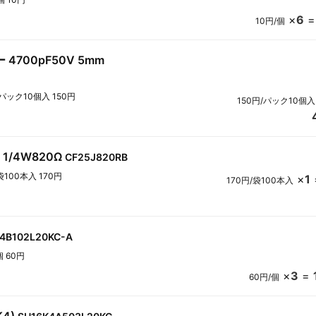
×
6
10円/個
4700pF50V 5mm
1パック10個入 150円
150円/パック10個入
1/4W820Ω
CF25J820RB
袋100本入 170円
×
1
170円/袋100本入
4B102L20KC-A
個 60円
×
3
=
60円/個